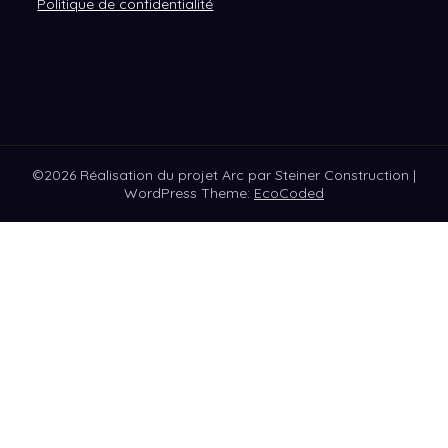
Politique de confidentialité
©2026 Réalisation du projet Arc par Steiner Construction
|
WordPress Theme:
EcoCoded